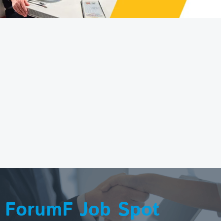
ForumF Job Spot