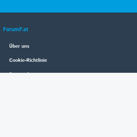
ForumF.at
Über uns
Cookie-Richtlinie
Datenschutz
Impressum
Mediadaten
Banken
Erste Group