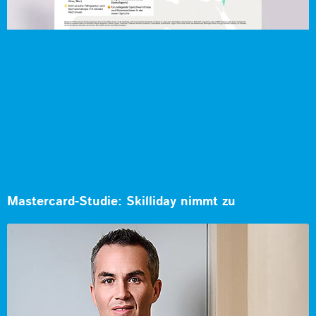
Mastercard-Studie: Skilliday nimmt zu