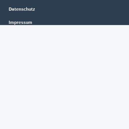
Datenschutz
Impressum
Mediadaten
Banken
Erste Group
Raiffeisen
UniCredit Bank Austria
BAWAG Group
Oberbank