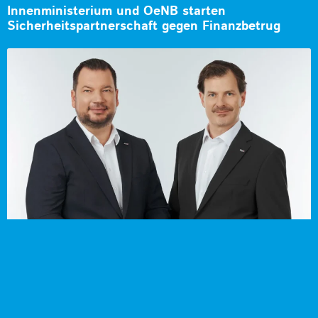
Innenministerium und OeNB starten
Sicherheitspartnerschaft gegen Finanzbetrug