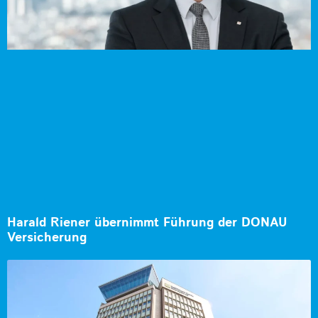
Harald Riener übernimmt Führung der DONAU
Versicherung