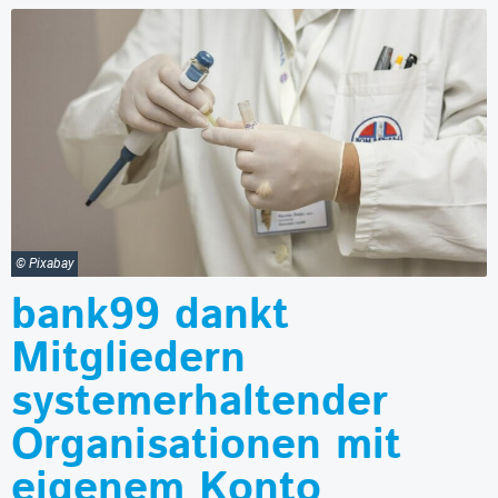
© Pixabay
bank99 dankt
Mitgliedern
systemerhaltender
Organisationen mit
eigenem Konto