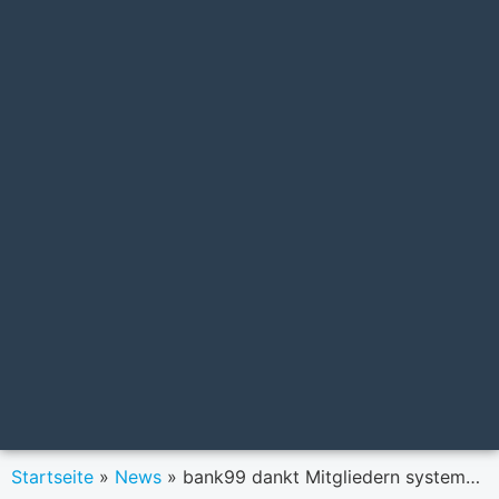
Startseite
»
News
»
bank99 dankt Mitgliedern systemerhaltender Organisationen mit eigenem Konto