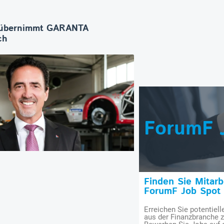
übernimmt GARANTA
ch
ForumF 
Finden Sie Mitar
ForumF Job Spot
Erreichen Sie potentiell
aus der Finanzbranche 