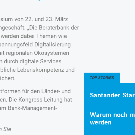
sium von 22. und 23. März
ngeschäft. „Die Beraterbank der
s werden dabei Themen wie
annungsfeld Digitalisierung
 mit regionalen Ökosystemen
 durch digitale Services
eibliche Lebenskompetenz und
ichert.
TOP-STORIES
ttformen für den Länder- und
Santander Star
n. Die Kongress-Leitung hat
beim Bank-Management-
Warum noch me
werden
n Sie