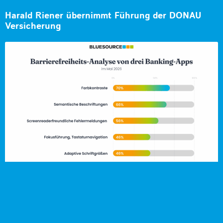
Harald Riener übernimmt Führung der DONAU
Versicherung