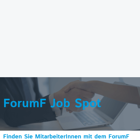
ForumF Job Spot
Finden Sie MitarbeiterInnen mit dem ForumF