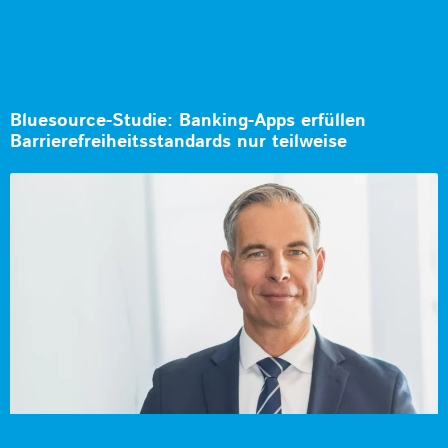
Bluesource-Studie: Banking-Apps erfüllen
Barrierefreiheitsstandards nur teilweise