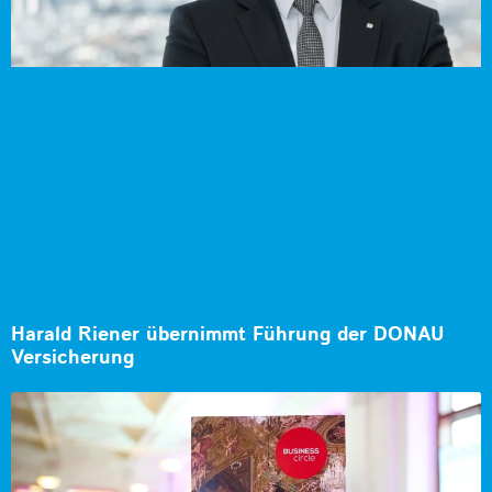
Harald Riener übernimmt Führung der DONAU
Versicherung