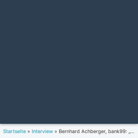
Startseite
»
Interview
»
Bernhard Achberger, bank99: „Wir sind auf dem richtigen Weg.“