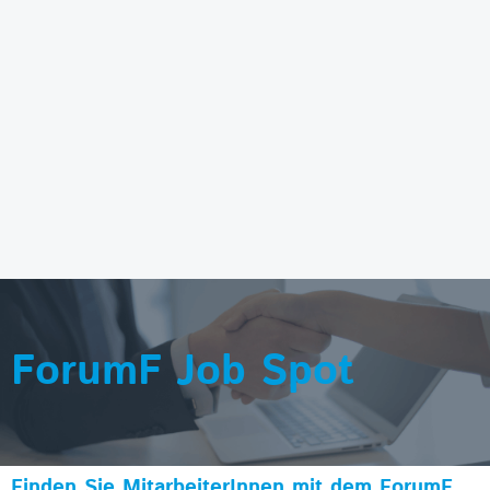
ForumF Job Spot
Finden Sie MitarbeiterInnen mit dem ForumF