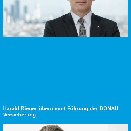
Harald Riener übernimmt Führung der DONAU
Versicherung