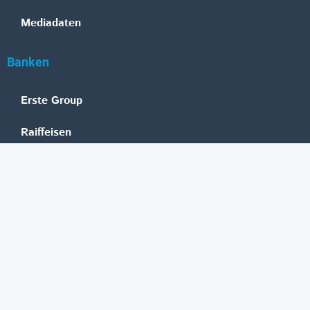
Mediadaten
Banken
Erste Group
Raiffeisen
UniCredit Bank Austria
BAWAG Group
Oberbank
HYPO NOE
bank99