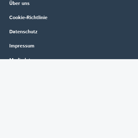
Über uns
Cookie-Richtlinie
Datenschutz
Impressum
Mediadaten
Banken
Erste Group
Raiffeisen
UniCredit Bank Austria
BAWAG Group