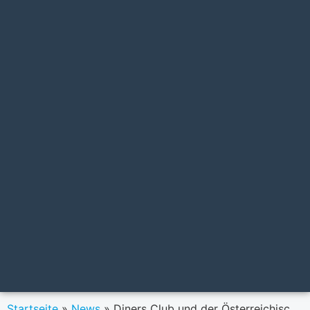
Startseite
»
News
»
Diners Club und der Österreichische Golf-Verband vertiefen Partnerschaft im bargeldlosen Zahlungsverkehr