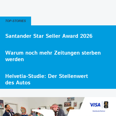
TOP-STORIES
Santander Star Seller Award 2026
Warum noch mehr Zeitungen sterben
werden
Helvetia-Studie: Der Stellenwert
des Autos