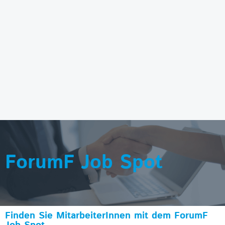
ForumF Job Spot
Finden Sie MitarbeiterInnen mit dem ForumF