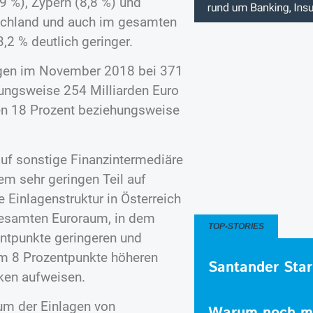
9 %), Zypern (8,8 %) und
tschland und auch im gesamten
2 % deutlich geringer.
agen im November 2018 bei 371
ungsweise 254 Milliarden Euro
ren 18 Prozent beziehungsweise
 auf sonstige Finanzintermediäre
em sehr geringen Teil auf
 Einlagenstruktur in Österreich
 gesamten Euroraum, in dem
TOP-STORIES
entpunkte geringeren und
um 8 Prozentpunkte höheren
Santander Star
ken aufweisen.
m der Einlagen von
Warum noch me