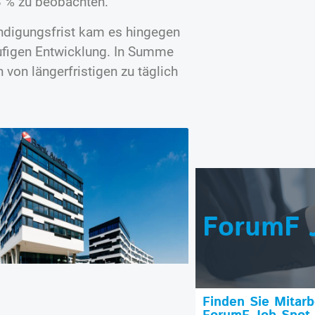
,8 % zu beobachten.
ündigungsfrist kam es hingegen
äufigen Entwicklung. In Summe
 von längerfristigen zu täglich
ForumF 
Finden Sie Mitar