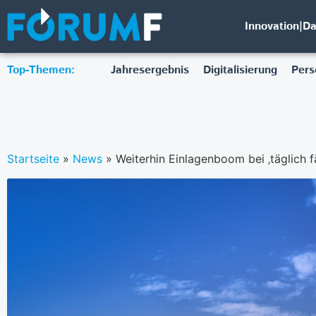
Innovation|D
Top-Themen:
Jahresergebnis
Digitalisierung
Pers
Startseite
»
News
»
Weiterhin Einlagenboom bei ‚täglich fä