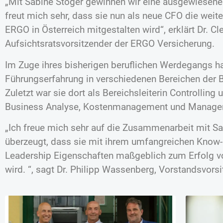
„Mit Sabine Stöger gewinnen wir eine ausgewiesene 
freut mich sehr, dass sie nun als neue CFO die weit
ERGO in Österreich mitgestalten wird“, erklärt Dr. C
Aufsichtsratsvorsitzender der ERGO Versicherung.
Im Zuge ihres bisherigen beruflichen Werdegangs h
Führungserfahrung in verschiedenen Bereichen der
Zuletzt war sie dort als Bereichsleiterin Controlling 
Business Analyse, Kostenmanagement und Manageme
„Ich freue mich sehr auf die Zusammenarbeit mit Sa
überzeugt, dass sie mit ihrem umfangreichen Know
Leadership Eigenschaften maßgeblich zum Erfolg vo
wird. “, sagt Dr. Philipp Wassenberg, Vorstandsvors