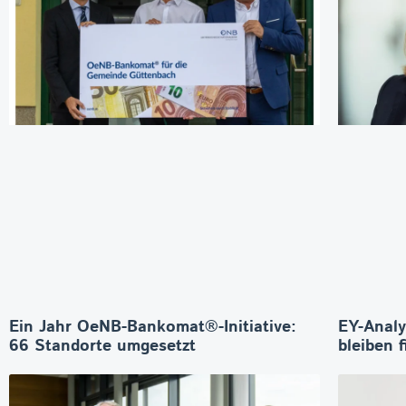
Ein Jahr OeNB-Bankomat®-Initiative:
EY-Analy
66 Standorte umgesetzt
bleiben f