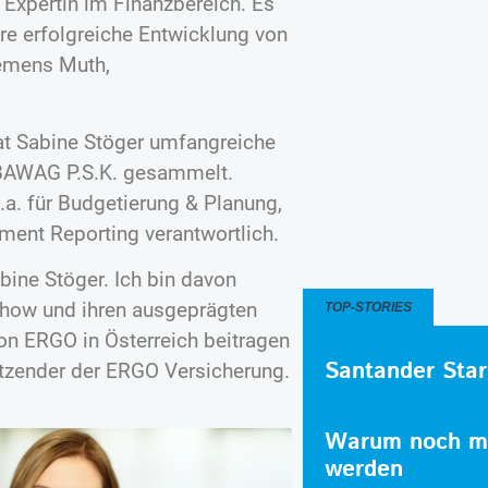
Expertin im Finanzbereich. Es
ere erfolgreiche Entwicklung von
lemens Muth,
at Sabine Stöger umfangreiche
 BAWAG P.S.K. gesammelt.
u.a. für Budgetierung & Planung,
nt Reporting verantwortlich.
bine Stöger. Ich bin davon
-how und ihren ausgeprägten
TOP-STORIES
n ERGO in Österreich beitragen
Santander Star
itzender der ERGO Versicherung.
Warum noch me
werden