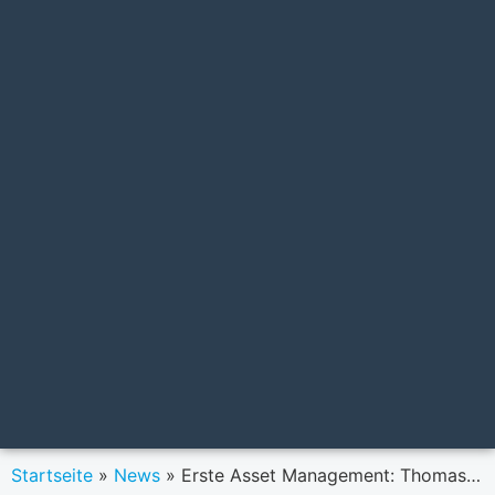
Startseite
»
News
»
Erste Asset Management: Thomas Kraus neues Mitglied der Geschäftsführung