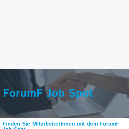
ForumF Job Spot
Finden Sie MitarbeiterInnen mit dem ForumF