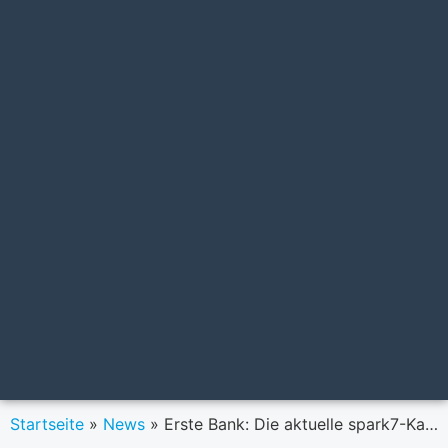
Startseite
»
News
»
Erste Bank: Die aktuelle spark7-Kampagne und die Welten der Gen Z