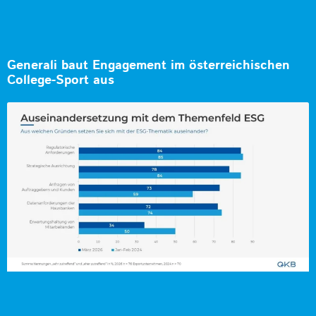
Generali baut Engagement im österreichischen
College-Sport aus