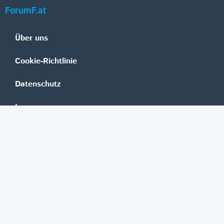
ForumF.at
Über uns
Cookie-Richtlinie
Datenschutz
Impressum
Mediadaten
Banken
Erste Group
Raiffeisen