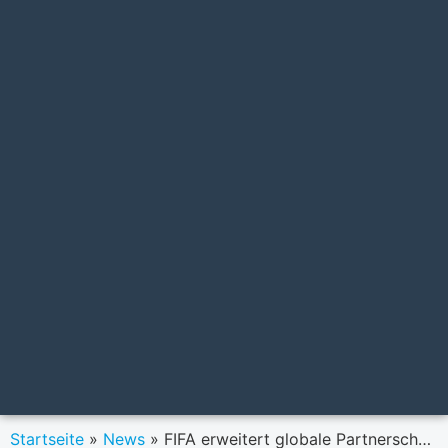
Startseite
»
News
»
FIFA erweitert globale Partnerschaft mit Visa – einschließlich der FIFA Fußball-WM 2026