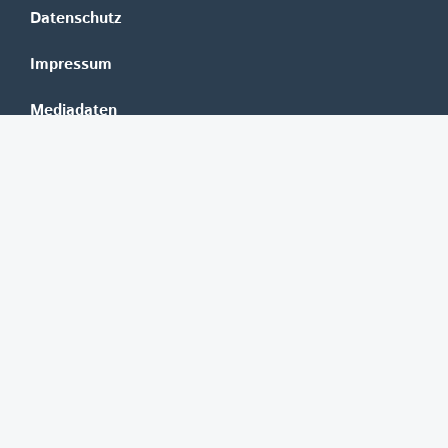
Datenschutz
Impressum
Mediadaten
Banken
Erste Group
Raiffeisen
UniCredit Bank Austria
BAWAG Group
Oberbank