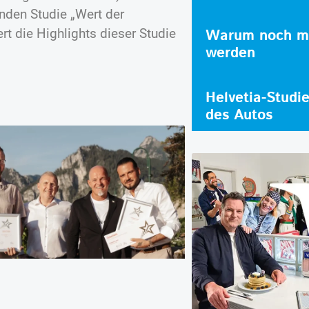
nden Studie „Wert der
 die Highlights dieser Studie
Warum noch me
werden
Helvetia-Studi
des Autos