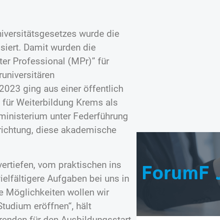
iversitätsgesetzes wurde die
siert. Damit wurden die
er Professional (MPr)” für
universitären
2023 ging aus einer öffentlich
 für Weiterbildung Krems als
ministerium unter Federführung
nrichtung, diese akademische
vertiefen, vom praktischen ins
ForumF 
elfältigere Aufgaben bei uns in
 Möglichkeiten wollen wir
tudium eröffnen“, hält
renden für den Ausbildungsstart