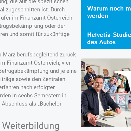
ng, die auf die spezifischen
Warum noch me
l zugeschnitten ist. Durch
werden
rüfer im Finanzamt Österreich
etrugsbekämpfung oder der
ren und somit für zukünftige
Helvetia-Studi
des Autos
ab März berufsbegleitend zurück
m Finanzamt Österreich, vier
 Betrugsbekämpfung und je eine
träge sowie den Zentralen
rfahren nach erfolgter
rden in sechs Semestern in
n Abschluss als „Bachelor
r Weiterbildung