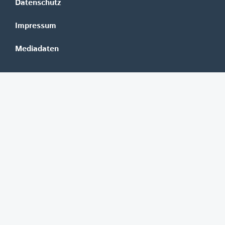
Datenschutz
Impressum
Mediadaten
Banken
Erste Group
Raiffeisen
UniCredit Bank Austria
BAWAG Group
Oberbank
HYPO NOE