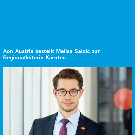
Aon Austria bestellt Melisa Saldic zur
Regionalleiterin Kärnten