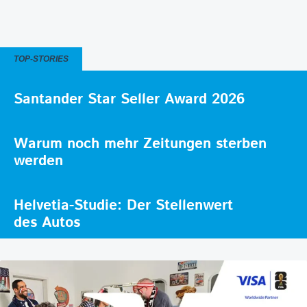
TOP-STORIES
Santander Star Seller Award 2026
Warum noch mehr Zeitungen sterben
werden
Helvetia-Studie: Der Stellenwert
des Autos