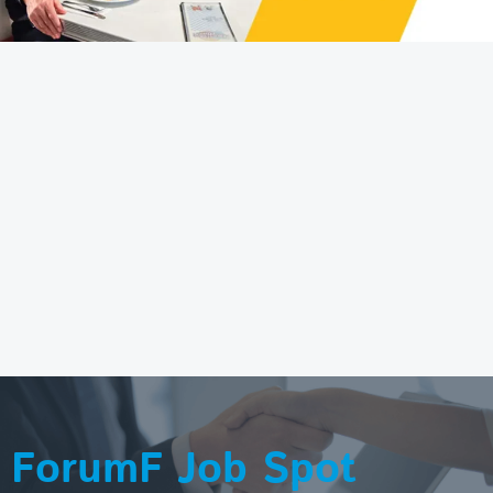
ForumF Job Spot