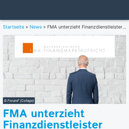
Startseite
»
News
»
FMA unterzieht Finanzdienstleister einem Blackout-Stresstest
© ForumF (Collage)
FMA unterzieht
Finanzdienstleister