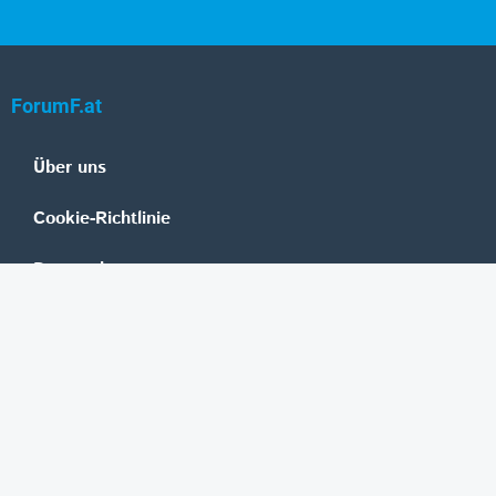
ForumF.at
Über uns
Cookie-Richtlinie
Datenschutz
Impressum
Mediadaten
Banken
Erste Group