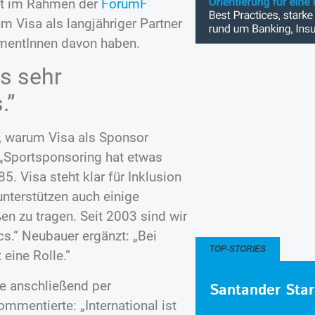
hat im Rahmen der
ForumF
m Visa als langjähriger Partner
mentInnen davon haben.
s sehr
.”
, warum Visa als Sponsor
 „Sportsponsoring hat etwas
5. Visa steht klar für Inklusion
unterstützen auch einige
n zu tragen. Seit 2003 sind wir
s.” Neubauer ergänzt: „Bei
TOP-STORIES
 eine Rolle.”
te anschließend per
Santander Star
mentierte: „International ist