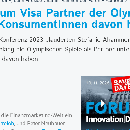
ForumF) beim Fireside Chat im Rahmen der ForumF Konferenz 
um Visa Partner der Ol
 KonsumentInnen davon 
onferenz 2023 plauderten Stefanie Ahammer 
elang die Olympischen Spiele als Partner unte
n davon haben
 die Finanzmarketing-Welt ein.
rreich
, und Peter Neubauer,