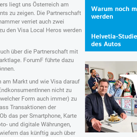
ers liegt uns Österreich am
Warum noch me
ts zu zeigen. Die Partnerschaft
werden
hammer verriet auch zwei
e zu den Visa Local Heros werden
Helvetia-Studi
des Autos
ch über die Partnerschaft mit
Marktlage. ForumF führte dazu
önnen.
n am Markt und wie Visa darauf
, EndkonsumentInnen nicht zu
n welcher Form auch immer) zu
 dass Transaktionen der
 Ob das per Smartphone, Karte
ypto- und digitale Währungen,
wiefern das künftig auch über