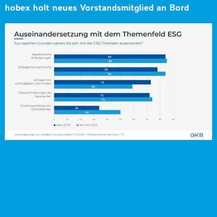
hobex holt neues Vorstandsmitglied an Bord