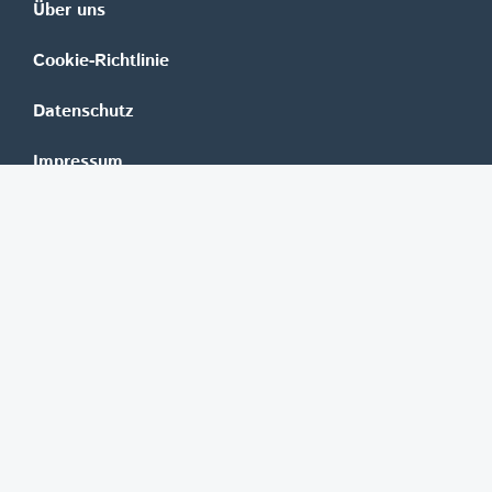
Über uns
Cookie-Richtlinie
Datenschutz
Impressum
Mediadaten
Banken
Erste Group
Raiffeisen
UniCredit Bank Austria
BAWAG Group