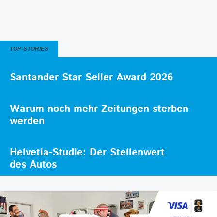
TOP-STORIES
Santander Star Seller Award 2026
Warum noch mehr Zeitungen sterben
werden
Helvetia-Studie: Der Stellenwert
des Autos