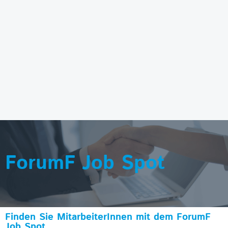
ForumF Job Spot
Finden Sie MitarbeiterInnen mit dem ForumF
Job Spot