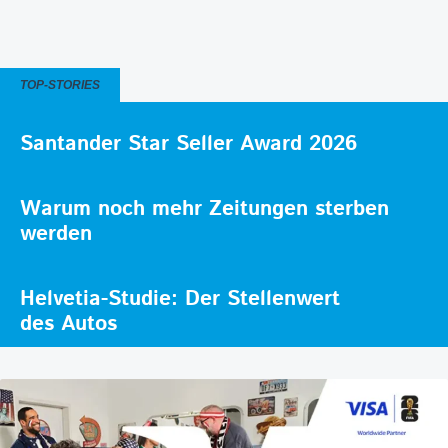
TOP-STORIES
Santander Star Seller Award 2026
Warum noch mehr Zeitungen sterben
werden
Helvetia-Studie: Der Stellenwert
des Autos