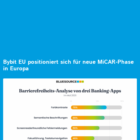
Bybit EU positioniert sich für neue MiCAR-Phase
in Europa