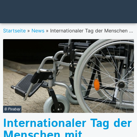
Startseite
»
News
»
Internationaler Tag der Menschen mit Behinderungen: Bank Austria führend bei Barrierefreiheit und Inklusion
© Pixabay
Internationaler Tag der
Menschen mit