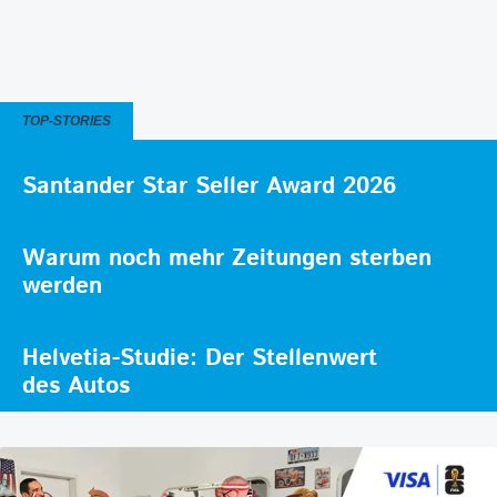
TOP-STORIES
Santander Star Seller Award 2026
Warum noch mehr Zeitungen sterben
werden
Helvetia-Studie: Der Stellenwert
des Autos