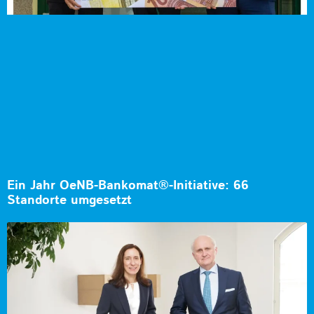
Ein Jahr OeNB-Bankomat®-Initiative: 66
Standorte umgesetzt