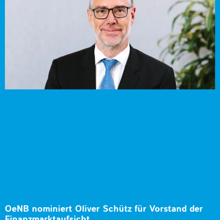
OeNB nominiert Oliver Schütz für Vorstand der
Finanzmarktaufsicht