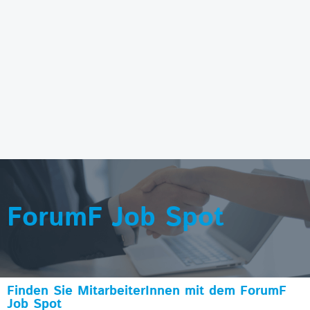
ForumF Job Spot
Finden Sie MitarbeiterInnen mit dem ForumF
Job Spot