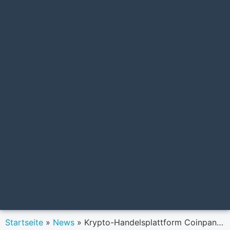
Startseite
»
News
»
Krypto-Handelsplattform Coinpanion sichert sich Millioneninvestment