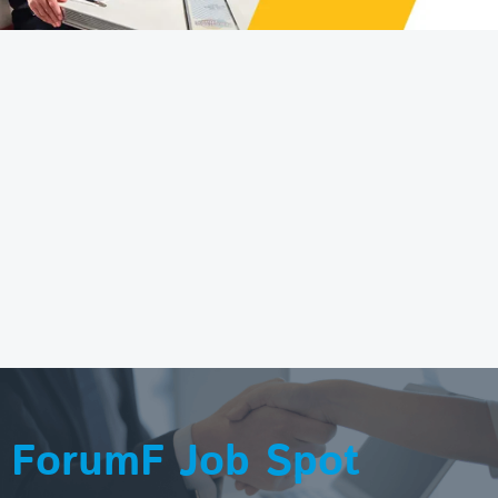
ForumF Job Spot