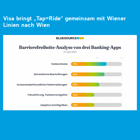
Visa bringt „Tap+Ride“ gemeinsam mit Wiener
Linien nach Wien