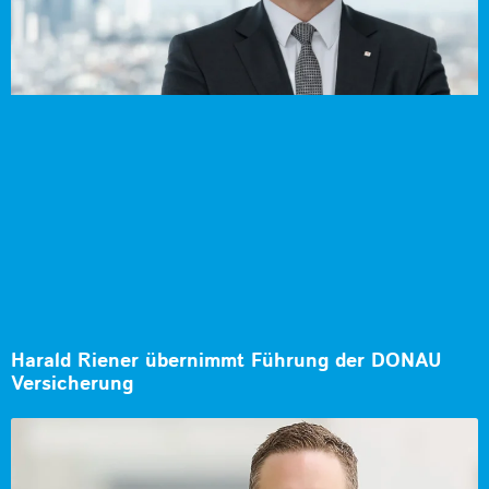
Harald Riener übernimmt Führung der DONAU
Versicherung