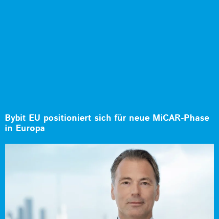
Bybit EU positioniert sich für neue MiCAR-Phase
in Europa