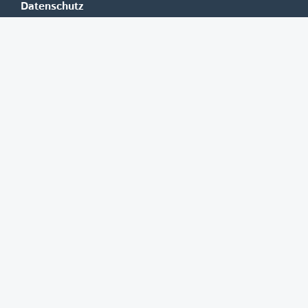
Datenschutz
Impressum
Mediadaten
Banken
Erste Group
Raiffeisen
UniCredit Bank Austria
BAWAG Group
Oberbank
HYPO NOE