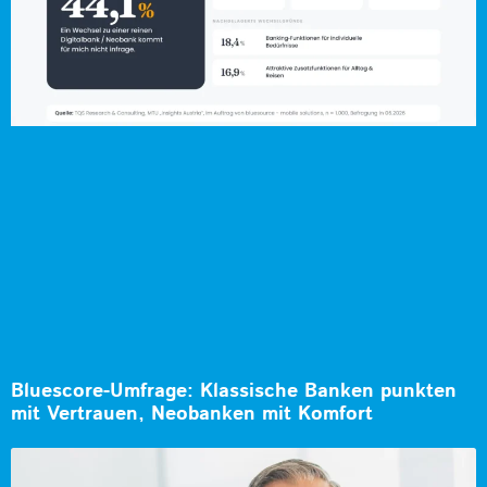
Bluescore-Umfrage: Klassische Banken punkten
mit Vertrauen, Neobanken mit Komfort