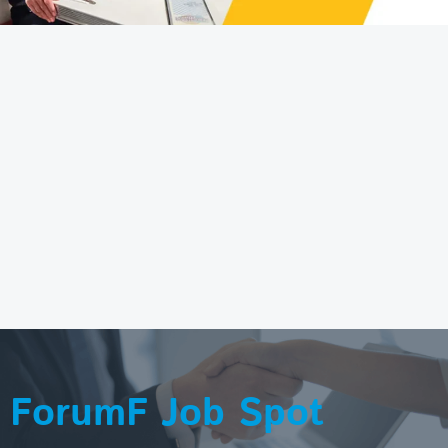
ForumF Job Spot