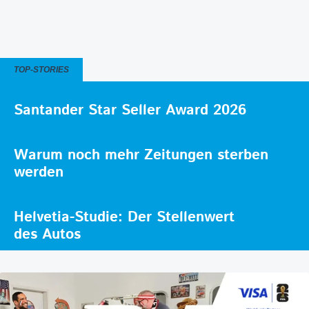
TOP-STORIES
Santander Star Seller Award 2026
Warum noch mehr Zeitungen sterben
werden
Helvetia-Studie: Der Stellenwert
des Autos