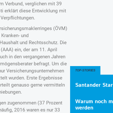
em Verbund, verglichen mit 39
 erklärt diese Entwicklung mit
 Verpflichtungen.
ersicherungsmaklerringes (ÖVM)
, Kranken- und
-Haushalt und Rechtsschutz. Die
(AAA) ein, der am 11. April
auch in den vergangenen Jahren
rmögensberater befragt. Um die
 nur Versicherungsunternehmen
TOP-STORIES
telt wurden. Erste Ergebnisse
Santander Star
teilt genauso gerne vermitteln
chiebungen.
Warum noch me
ungen zugenommen (37 Prozent
werden
häufig, 2016 waren es nur 33