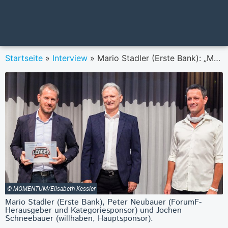
Startseite
»
Interview
»
Mario Stadler (Erste Bank): „Markenführung ist kein Sprint, sondern ein Marathon.“
© MOMENTUM/Elisabeth Kessler
Mario Stadler (Erste Bank), Peter Neubauer (ForumF-
Herausgeber und Kategoriesponsor) und Jochen
Schneebauer (willhaben, Hauptsponsor).