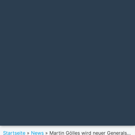
Startseite
»
News
»
Martin Gölles wird neuer Generalsekretär des HYPO-Verbandes