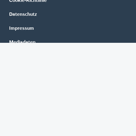
Cookie-Richtlinie
Datenschutz
Impressum
Mediadaten
Banken
Erste Group
Raiffeisen
UniCredit Bank Austria
BAWAG Group
Oberbank