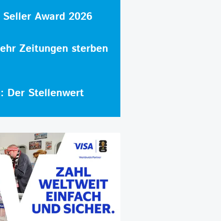
 Seller Award 2026
hr Zeitungen sterben
e: Der Stellenwert