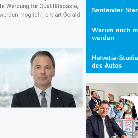
te Werbung für Qualitätsgäste,
Santander Star
werden möglich“, erklärt Gerald
Warum noch me
werden
Helvetia-Studi
des Autos