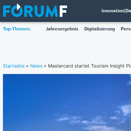
Innovation|D
Top-Themen:
Jahresergebnis
Digitalisierung
Pers
Startseite
»
News
»
Mastercard startet Tourism Insight P