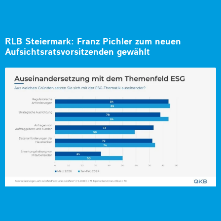
RLB Steiermark: Franz Pichler zum neuen
Aufsichtsratsvorsitzenden gewählt