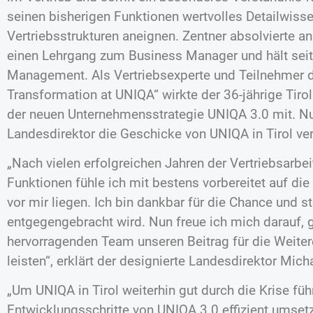
seinen bisherigen Funktionen wertvolles Detailwiss
Vertriebsstrukturen aneignen. Zentner absolvierte a
einen Lehrgang zum Business Manager und hält sei
Management. Als Vertriebsexperte und Teilnehmer
Transformation at UNIQA“ wirkte der 36-jährige Tirol
der neuen Unternehmensstrategie UNIQA 3.0 mit. Nun 
Landesdirektor die Geschicke von UNIQA in Tirol ve
„Nach vielen erfolgreichen Jahren der Vertriebsarbei
Funktionen fühle ich mit bestens vorbereitet auf di
vor mir liegen. Ich bin dankbar für die Chance und s
entgegengebracht wird. Nun freue ich mich darauf
hervorragenden Team unseren Beitrag für die Weite
leisten“, erklärt der designierte Landesdirektor Mich
„Um UNIQA in Tirol weiterhin gut durch die Krise füh
Entwicklungsschritte von UNIQA 3.0 effizient umset