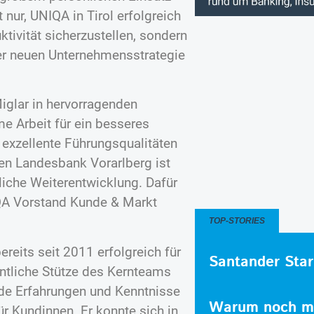
nur, UNIQA in Tirol erfolgreich
tivität sicherzustellen, sondern
er neuen Unternehmensstrategie
iglar in hervorragenden
e Arbeit für ein besseres
 exzellente Führungsqualitäten
en Landesbank Vorarlberg ist
liche Weiterentwicklung. Dafür
IQA Vorstand Kunde & Markt
TOP-STORIES
ereits seit 2011 erfolgreich für
Santander Star
entliche Stütze des Kernteams
nde Erfahrungen und Kenntnisse
Warum noch me
r Kundinnen. Er konnte sich in