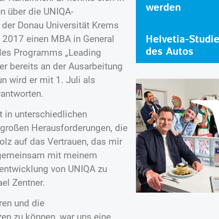
werden
en über die UNIQA-
n der Donau Universität Krems
Helvetia-Studi
t 2017 einen MBA in General
des Autos
 des Programms „Leading
er bereits an der Ausarbeitung
wird er mit 1. Juli als
rantworten.
t in unterschiedlichen
e großen Herausforderungen, die
tolz auf das Vertrauen, das mir
, gemeinsam mit meinem
rentwicklung von UNIQA zu
ael Zentner.
ren und die
zen zu können, war uns eine