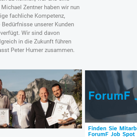
 Michael Zentner haben wir nun
dige fachliche Kompetenz,
ie Bedürfnisse unserer Kunden
verfügt. Wir sind davon
greich in die Zukunft führen
, fasst Peter Humer zusammen.
ForumF 
Finden Sie Mitar
ForumF Job Spot