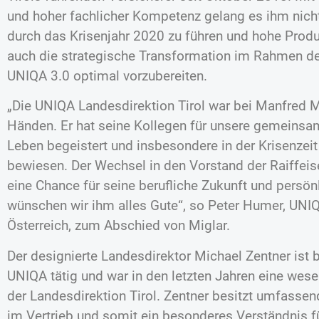
und hoher fachlicher Kompetenz gelang es ihm nicht 
durch das Krisenjahr 2020 zu führen und hohe Produk
auch die strategische Transformation im Rahmen d
UNIQA 3.0 optimal vorzubereiten.
„Die UNIQA Landesdirektion Tirol war bei Manfred M
Händen. Er hat seine Kollegen für unsere gemeinsam
Leben begeistert und insbesondere in der Krisenzeit
bewiesen. Der Wechsel in den Vorstand der Raiffeis
eine Chance für seine berufliche Zukunft und persön
wünschen wir ihm alles Gute“, so Peter Humer, UN
Österreich, zum Abschied von Miglar.
Der designierte Landesdirektor Michael Zentner ist b
UNIQA tätig und war in den letzten Jahren eine wes
der Landesdirektion Tirol. Zentner besitzt umfasse
im Vertrieb und somit ein besonderes Verständnis fü