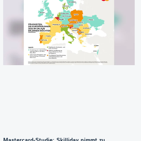
Mastercard-Studie: Skilliday nimmt zu