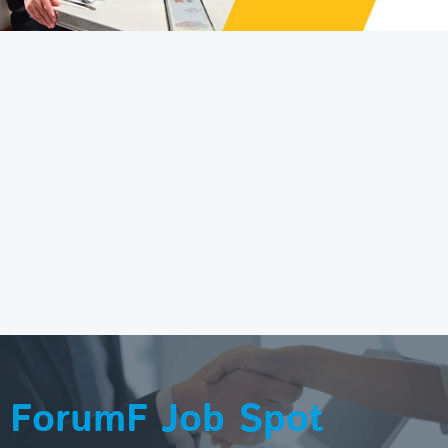
ForumF Job Spot