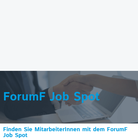
ForumF Job Spot
Finden Sie MitarbeiterInnen mit dem ForumF
Job Spot