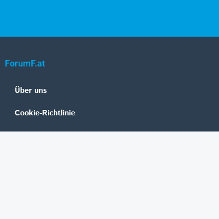
ForumF.at
Über uns
Cookie-Richtlinie
Datenschutz
Impressum
Mediadaten
Banken