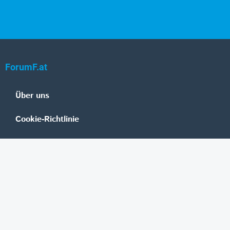
ForumF.at
Über uns
Cookie-Richtlinie
Datenschutz
Impressum
Mediadaten
Banken