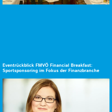
Eventrückblick FMVÖ Financial Breakfast:
Sportsponsoring im Fokus der Finanzbranche