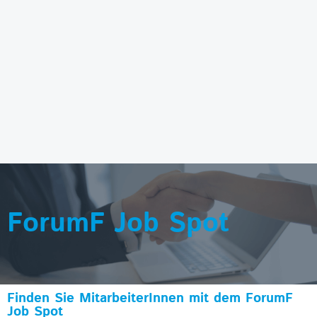
ForumF Job Spot
Finden Sie MitarbeiterInnen mit dem ForumF
Job Spot