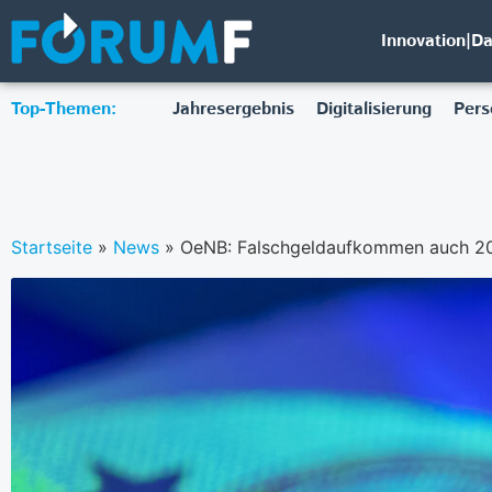
Innovation|D
Top-Themen:
Jahresergebnis
Digitalisierung
Pers
Startseite
»
News
»
OeNB: Falschgeldaufkommen auch 202