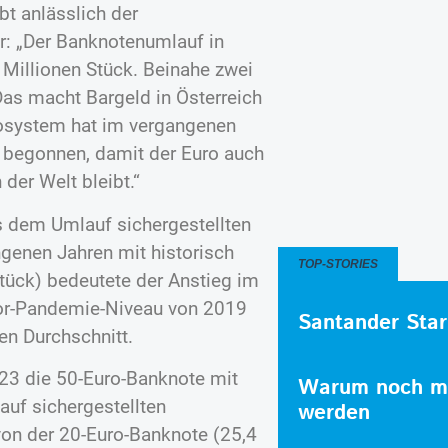
t anlässlich der
or: „Der Banknotenumlauf in
Millionen Stück. Beinahe zwei
 Das macht Bargeld in Österreich
rosystem hat im vergangenen
ie begonnen, damit der Euro auch
der Welt bleibt.“
us dem Umlauf sichergestellten
genen Jahren mit historisch
TOP-STORIES
tück) bedeutete der Anstieg im
Vor-Pandemie-Niveau von 2019
Santander Star
en Durchschnitt.
23 die 50-Euro-Banknote mit
Warum noch me
auf sichergestellten
werden
von der 20-Euro-Banknote (25,4