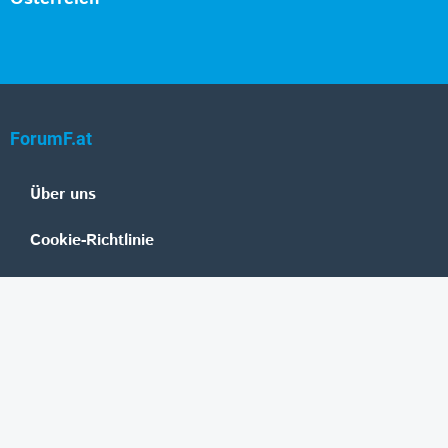
ForumF.at
Über uns
Cookie-Richtlinie
Datenschutz
Impressum
Mediadaten
Banken