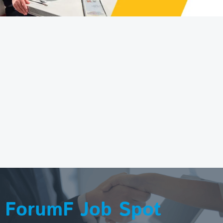
ForumF Job Spot