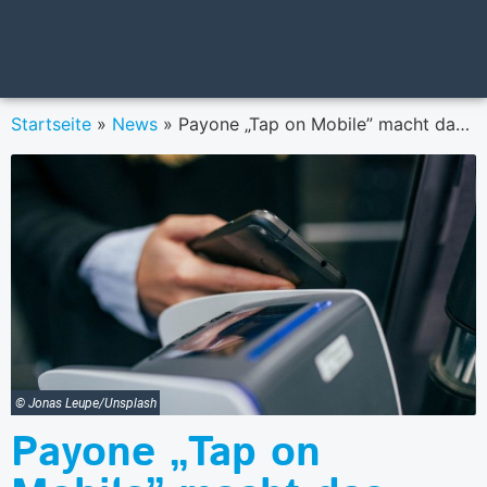
Startseite
»
News
»
Payone „Tap on Mobile” macht das Smartphone zum mobilen Zahlterminal
© Jonas Leupe/Unsplash
Payone „Tap on