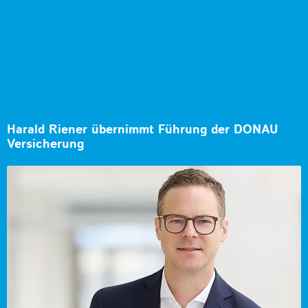
Harald Riener übernimmt Führung der DONAU
Versicherung